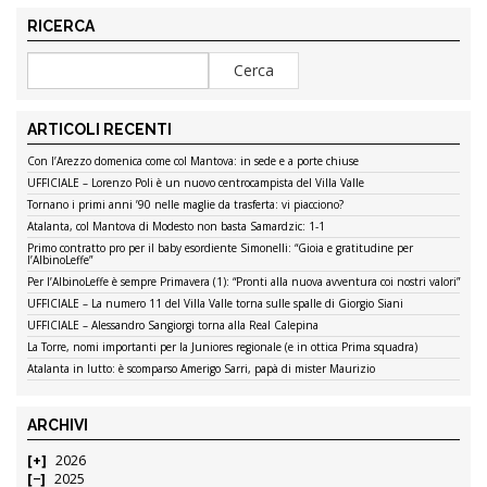
RICERCA
ARTICOLI RECENTI
Con l’Arezzo domenica come col Mantova: in sede e a porte chiuse
UFFICIALE – Lorenzo Poli è un nuovo centrocampista del Villa Valle
Tornano i primi anni ’90 nelle maglie da trasferta: vi piacciono?
Atalanta, col Mantova di Modesto non basta Samardzic: 1-1
Primo contratto pro per il baby esordiente Simonelli: “Gioia e gratitudine per
l’AlbinoLeffe”
Per l’AlbinoLeffe è sempre Primavera (1): “Pronti alla nuova avventura coi nostri valori”
UFFICIALE – La numero 11 del Villa Valle torna sulle spalle di Giorgio Siani
UFFICIALE – Alessandro Sangiorgi torna alla Real Calepina
La Torre, nomi importanti per la Juniores regionale (e in ottica Prima squadra)
Atalanta in lutto: è scomparso Amerigo Sarri, papà di mister Maurizio
ARCHIVI
2026
2025