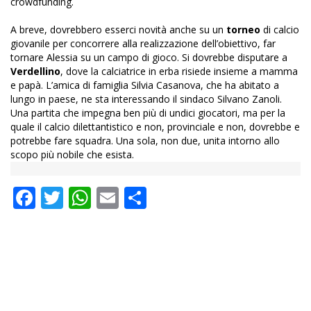
crowdfunding.
A breve, dovrebbero esserci novità anche su un
torneo
di calcio
giovanile per concorrere alla realizzazione dell’obiettivo, far
tornare Alessia su un campo di gioco. Si dovrebbe disputare a
Verdellino
, dove la calciatrice in erba risiede insieme a mamma
e papà. L’amica di famiglia Silvia Casanova, che ha abitato a
lungo in paese, ne sta interessando il sindaco Silvano Zanoli.
Una partita che impegna ben più di undici giocatori, ma per la
quale il calcio dilettantistico e non, provinciale e non, dovrebbe e
potrebbe fare squadra. Una sola, non due, unita intorno allo
scopo più nobile che esista.
Facebook
Twitter
WhatsApp
Email
Condividi