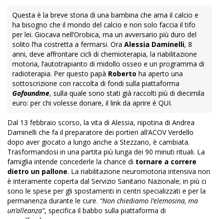
Questa è la breve storia di una bambina che ama il calcio e
ha bisogno che il mondo del calcio e non solo faccia il tifo
per lei. Giocava nell’Orobica, ma un avversario più duro del
solito l’ha costretta a fermarsi. Ora
Alessia Daminelli
, 8
anni, deve affrontare cicli di chemioterapia, la riabilitazione
motoria, l’autotrapianto di midollo osseo e un programma di
radioterapia. Per questo papà
Roberto
ha aperto una
sottoscrizione con raccolta di fondi sulla piattaforma
Gofoundme
, sulla quale sono stati già raccolti più di diecimila
euro: per chi volesse donare, il link da aprire è
QUI
.
Dal 13 febbraio scorso, la vita di Alessia, nipotina di Andrea
Daminelli che fa il preparatore dei portieri all’ACOV Verdello
dopo aver giocato a lungo anche a Stezzano, è cambiata.
Trasformandosi in una partita più lunga dei 90 minuti rituali. La
famiglia intende concederle la chance di
tornare a correre
dietro un pallone
. La riabilitazione neuromotoria intensiva non
è interamente coperta dal Servizio Sanitario Nazionale; in più ci
sono le spese per gli spostamenti in centri specializzati e per la
permanenza durante le cure.
“Non chiediamo l’elemosina, ma
un’alleanza”
, specifica il babbo sulla piattaforma di