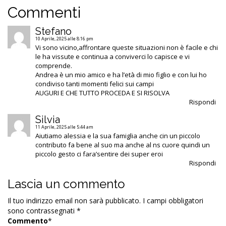
Commenti
Stefano
10 Aprile, 2025 alle 8:16 pm
Vi sono vicino,affrontare queste situazioni non è facile e chi
le ha vissute e continua a conviverci lo capisce e vi
comprende.
Andrea è un mio amico e ha l’età di mio figlio e con lui ho
condiviso tanti momenti felici sui campi
AUGURI E CHE TUTTO PROCEDA E SI RISOLVA
Rispondi
Silvia
11 Aprile, 2025 alle 5:44 am
Aiutiamo alessia e la sua famiglia anche cin un piccolo
contributo fa bene al suo ma anche al ns cuore quindi un
piccolo gesto ci fara’sentire dei super eroi
Rispondi
Lascia un commento
Il tuo indirizzo email non sarà pubblicato.
I campi obbligatori
sono contrassegnati
*
Commento
*