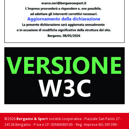
©2026
Bergamo & Sport
società cooperativa - Piazzale San Paolo 27 -
24128 Bergamo - P Iva e CF: 03589380165 - Reg. Imprese BG-391399 -