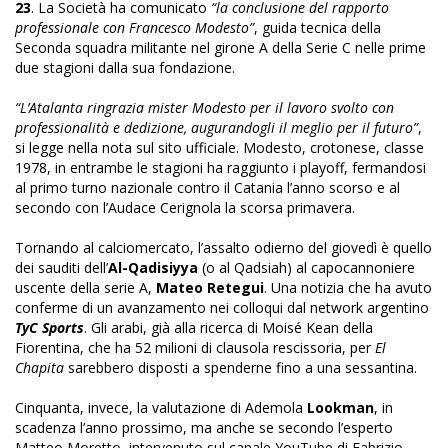
23
. La Società ha comunicato
“la conclusione del rapporto
professionale con Francesco Modesto”
, guida tecnica della
Seconda squadra militante nel girone A della Serie C nelle prime
due stagioni dalla sua fondazione.
“L’Atalanta ringrazia mister Modesto per il lavoro svolto con
professionalità e dedizione, augurandogli il meglio per il futuro”
,
si legge nella nota sul sito ufficiale. Modesto, crotonese, classe
1978, in entrambe le stagioni ha raggiunto i playoff, fermandosi
al primo turno nazionale contro il Catania l’anno scorso e al
secondo con l’Audace Cerignola la scorsa primavera.
Tornando al calciomercato, l’assalto odierno del giovedì è quello
dei sauditi dell’
Al-Qadisiyya
(o al Qadsiah) al capocannoniere
uscente della serie A,
Mateo Retegui
. Una notizia che ha avuto
conferme di un avanzamento nei colloqui dal network argentino
TyC Sports
. Gli arabi, già alla ricerca di Moisé Kean della
Fiorentina, che ha 52 milioni di clausola rescissoria, per
El
Chapita
sarebbero disposti a spenderne fino a una sessantina.
Cinquanta, invece, la valutazione di Ademola
Lookman
, in
scadenza l’anno prossimo, ma anche se secondo l’esperto
Matteo Moretto, intervenuto sul canale YouTube di Fabrizio