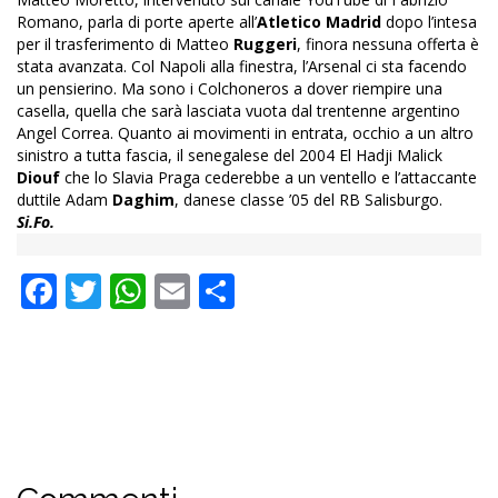
Romano, parla di porte aperte all’
Atletico Madrid
dopo l’intesa
per il trasferimento di Matteo
Ruggeri
, finora nessuna offerta è
stata avanzata. Col Napoli alla finestra, l’Arsenal ci sta facendo
un pensierino. Ma sono i Colchoneros a dover riempire una
casella, quella che sarà lasciata vuota dal trentenne argentino
Angel Correa. Quanto ai movimenti in entrata, occhio a un altro
sinistro a tutta fascia, il senegalese del 2004 El Hadji Malick
Diouf
che lo Slavia Praga cederebbe a un ventello e l’attaccante
duttile Adam
Daghim
, danese classe ’05 del RB Salisburgo.
Si.Fo.
Facebook
Twitter
WhatsApp
Email
Condividi