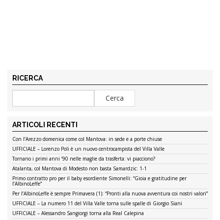
RICERCA
ARTICOLI RECENTI
Con l’Arezzo domenica come col Mantova: in sede e a porte chiuse
UFFICIALE – Lorenzo Poli è un nuovo centrocampista del Villa Valle
Tornano i primi anni ’90 nelle maglie da trasferta: vi piacciono?
Atalanta, col Mantova di Modesto non basta Samardzic: 1-1
Primo contratto pro per il baby esordiente Simonelli: “Gioia e gratitudine per
l’AlbinoLeffe”
Per l’AlbinoLeffe è sempre Primavera (1): “Pronti alla nuova avventura coi nostri valori”
UFFICIALE – La numero 11 del Villa Valle torna sulle spalle di Giorgio Siani
UFFICIALE – Alessandro Sangiorgi torna alla Real Calepina