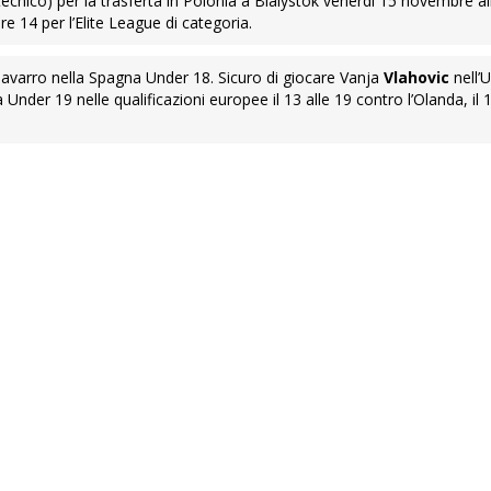
cnico) per la trasferta in Polonia a Bialystok venerdì 15 novembre all
 14 per l’Elite League di categoria.
rt Navarro nella Spagna Under 18. Sicuro di giocare Vanja
Vlahovic
nell’
 Under 19 nelle qualificazioni europee il 13 alle 19 contro l’Olanda, il