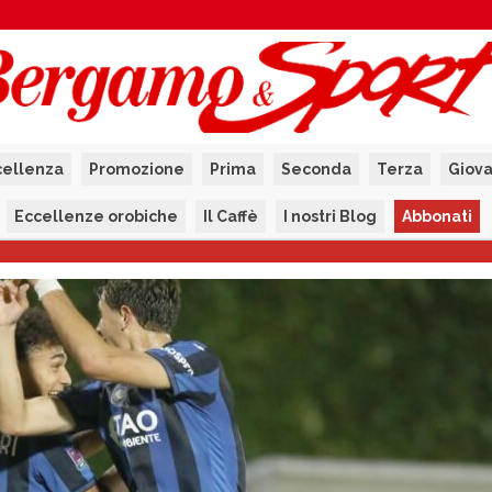
cellenza
Promozione
Prima
Seconda
Terza
Giova
Eccellenze orobiche
Il Caffè
I nostri Blog
Abbonati