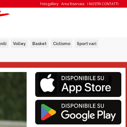
Fotogallery
Area Riservata
I NOSTRI CONTATTI
nili
Volley
Basket
Ciclismo
Sport vari