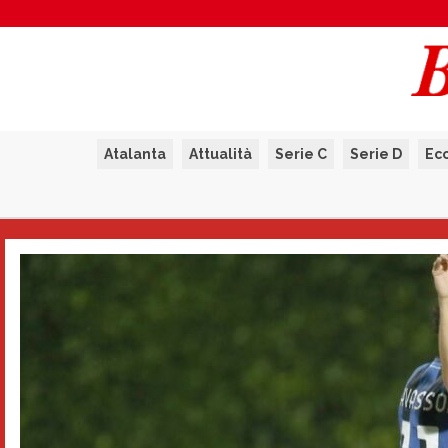
Atalanta
Attualità
Serie C
Serie D
Ec