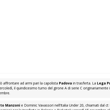
ò affrontare ad armi pari la capolista
Padova
in trasferta. La
Lega P
coledì, il quindicesimo turno del girone A di serie C originariamente 
vembre.
rto Manzoni
e Dominic Vavassori nell’Italia Under 20, chiamati dal c