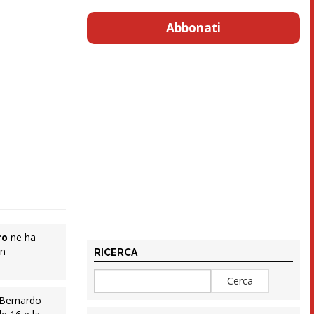
Abbonati
ro
ne ha
in
RICERCA
t Bernardo