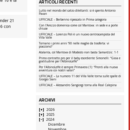
e 16 e la
ARTICOLI RECENTI
Lutto nel mondo del calcio dilettanti: si è spento Antonio
Pavan
UFFICIALE – Berbenno ripescato in Prima categoria
Under 21
Con l’Arezzo domenica come col Mantova: in sede e a porte
 16 con
chiuse
UFFICIALE – Lorenzo Poli è un nuovo centrocampista del
Villa Valle
Tornano i primi anni ’90 nelle maglie da trasferta: vi
piacciono?
Atalanta, col Mantova di Modesto non basta Samardzic: 1-1
Primo contratto pro per il baby esordiente Simonelli: “Gioia e
gratitudine per l’AlbinoLeffe”
Per l’AlbinoLeffe è sempre Primavera (1): “Pronti alla nuova
avventura coi nostri valori”
UFFICIALE – La numero 11 del Villa Valle torna sulle spalle di
Giorgio Siani
UFFICIALE – Alessandro Sangiorgi torna alla Real Calepina
ARCHIVI
2026
2025
2024
Dicembre
Novembre