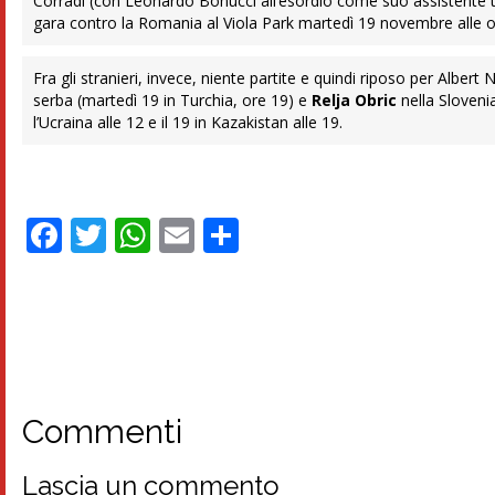
Corradi (con Leonardo Bonucci all’esordio come suo assistente te
gara contro la Romania al Viola Park martedì 19 novembre alle ore
Fra gli stranieri, invece, niente partite e quindi riposo per Albe
serba (martedì 19 in Turchia, ore 19) e
Relja Obric
nella Slovenia
l’Ucraina alle 12 e il 19 in Kazakistan alle 19.
Facebook
Twitter
WhatsApp
Email
Condividi
Commenti
Lascia un commento