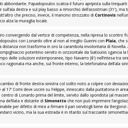
uti abbondante. Papadopoulos scalcia il futuro apripista sulla trequarti
he sull’ala destra e sul play basso a rimorchio dell’assistman (31′), ma 
utt’altro che preciso, invece, il mancino strozzato di
Cortinovis
nell’u
 csi alza la muraglia locale.
iro convergendo dal vertice di competenza, nella ripresa lo scontro fr
dopoulos con Lonardo oltre al non al meglio Guerini con
Plaia
, che 
alla distanza non trasforma in oro la carambola involontaria di Novella. 
 rompighiaccio potentino servito in orizzontale da Siatounis sgancia la
campo delle soluzioni estemporanee, tipo Navarro (8′) nell’intesa tra sin
o ragionata ma anche, sul fronte interno, la telefonatina dell’ala sin
ul cambio di fronte destra-sinistra col solito noto a colpire con deviazio
 al 17′ Comi deve uscire su Felippe, innescato dalla puntatona in are
i centro di Lonardo prima del limite, servito dallo spondista (al massi
a defilata e distante di
Simonetto
che non può imprimere l’angolaz
 inabile per difetto di mira a firmare il pari servitogli bene da Bergonzi
ndarci vicino, ma la sua estirada è in ritardo sul tracciante simonettia