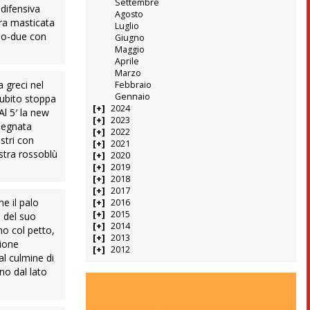
Settembre
 difensiva
Agosto
tra masticata
Luglio
no-due con
Giugno
Maggio
Aprile
Marzo
a greci nel
Febbraio
Gennaio
subito stoppa
2024
Al 5′ la new
2023
 legnata
2022
istri con
2021
istra rossoblù
2020
2019
2018
2017
ne il palo
2016
2015
a del suo
2014
mo col petto,
2013
ione
2012
 al culmine di
no dal lato