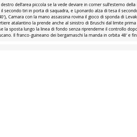
destro dell’area piccola se la vede deviare in corner sull’esterno della 
il secondo tiri in porta di saquadra, e Lponardo alza di tesa il second
i (40′), Camara con la mano assassina rovina il gioco di sponda di Levak 
tiere atalantino la prende anche al sinistro di Bruschi dal limite prima
se la sposta lungo la linea di fondo senza riprenderne il controllo dopo
lucano. Il franco-guineano dei bergamaschi la manda in orbita 48′ e fini