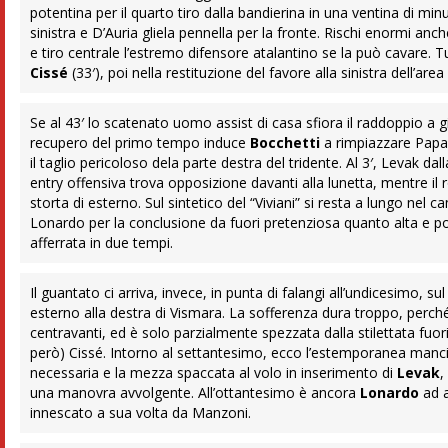
potentina per il quarto tiro dalla bandierina in una ventina di min
sinistra e D’Auria gliela pennella per la fronte. Rischi enormi anc
e tiro centrale l’estremo difensore atalantino se la può cavare. T
Cissé
(33′), poi nella restituzione del favore alla sinistra dell’area
Se al 43′ lo scatenato uomo assist di casa sfiora il raddoppio a g
recupero del primo tempo induce
Bocchetti
a rimpiazzare Papa
il taglio pericoloso dela parte destra del tridente. Al 3′, Levak d
entry offensiva trova opposizione davanti alla lunetta, mentre il
storta di esterno. Sul sintetico del “Viviani” si resta a lungo nel 
Lonardo per la conclusione da fuori pretenziosa quanto alta e poc
afferrata in due tempi.
Il guantato ci arriva, invece, in punta di falangi all’undicesimo, s
esterno alla destra di Vismara. La sofferenza dura troppo, perché
centravanti, ed è solo parzialmente spezzata dalla stilettata fuor
però) Cissé. Intorno al settantesimo, ecco l’estemporanea mancin
necessaria e la mezza spaccata al volo in inserimento di
Levak
,
una manovra avvolgente. All’ottantesimo è ancora
Lonardo
ad a
innescato a sua volta da Manzoni.