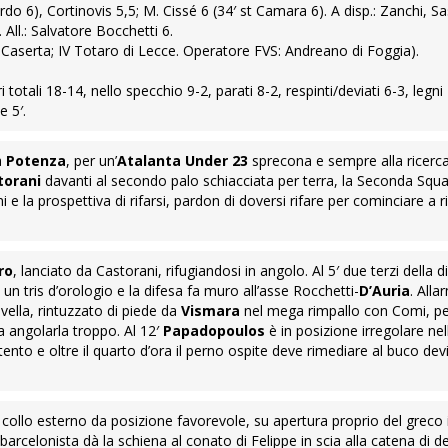
o 6), Cortinovis 5,5; M. Cissé 6 (34′ st Camara 6). A disp.: Zanchi, S
All.: Salvatore Bocchetti 6.
i Caserta; IV Totaro di Lecce. Operatore FVS: Andreano di Foggia).
otali 18-14, nello specchio 9-2, parati 8-2, respinti/deviati 6-3, legni 
e 5′.
 a
Potenza
, per un’
Atalanta Under 23
sprecona e sempre alla ricerca
torani
davanti al secondo palo schiacciata per terra, la Seconda Squ
 e la prospettiva di rifarsi, pardon di doversi rifare per cominciare a ri
ro
, lanciato da Castorani, rifugiandosi in angolo. Al 5′ due terzi della d
un tris d’orologio e la difesa fa muro all’asse Rocchetti-
D’Auria
. All
ella, rintuzzato di piede da
Vismara
nel mega rimpallo con Comi, pe
a angolarla troppo. Al 12′
Papadopoulos
è in posizione irregolare ne
nto e oltre il quarto d’ora il perno ospite deve rimediare al buco dev
di collo esterno da posizione favorevole, su apertura proprio del greco
ex barcelonista dà la schiena al conato di Felippe in scia alla catena di d