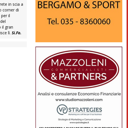
rete in scia a
o corner di
per il
 del
 il gran
sce lì.
Si.Fo.