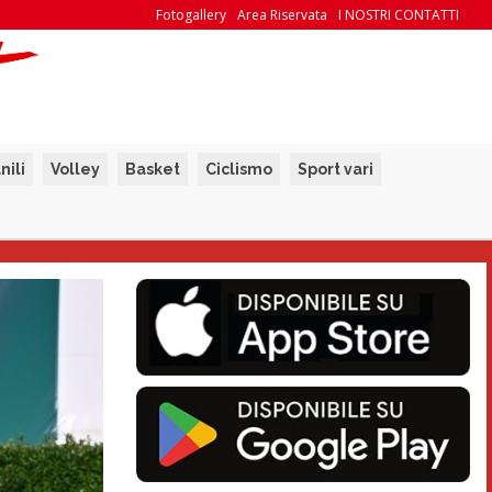
Fotogallery
Area Riservata
I NOSTRI CONTATTI
nili
Volley
Basket
Ciclismo
Sport vari