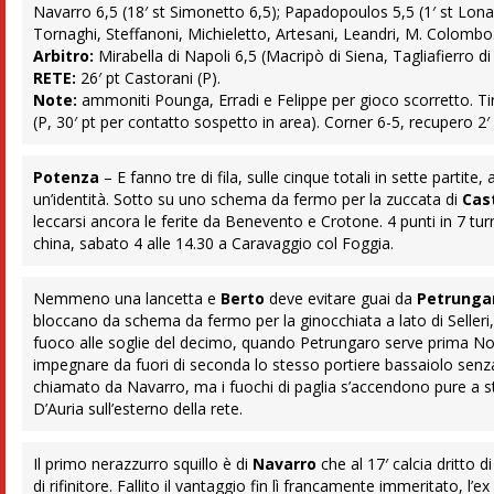
Navarro 6,5 (18′ st Simonetto 6,5); Papadopoulos 5,5 (1′ st Lonard
Tornaghi, Steffanoni, Michieletto, Artesani, Leandri, M. Colombo. 
Arbitro:
Mirabella di Napoli 6,5 (Macripò di Siena, Tagliafierro d
RETE:
26′ pt Castorani (P).
Note:
ammoniti Pounga, Erradi e Felippe per gioco scorretto. Tiri t
(P, 30′ pt per contatto sospetto in area). Corner 6-5, recupero 2′ 
Potenza
– E fanno tre di fila, sulle cinque totali in sette partite,
un’identità. Sotto su uno schema da fermo per la zuccata di
Cas
leccarsi ancora le ferite da Benevento e Crotone. 4 punti in 7 turni
china, sabato 4 alle 14.30 a Caravaggio col Foggia.
Nemmeno una lancetta e
Berto
deve evitare guai da
Petrunga
bloccano da schema da fermo per la ginocchiata a lato di Selleri, 
fuoco alle soglie del decimo, quando Petrungaro serve prima Nov
impegnare da fuori di seconda lo stesso portiere bassaiolo senz
chiamato da Navarro, ma i fuochi di paglia s’accendono pure a ste
D’Auria sull’esterno della rete.
Il primo nerazzurro squillo è di
Navarro
che al 17′ calcia dritto 
di rifinitore. Fallito il vantaggio fin lì francamente immeritato, l’