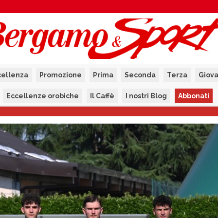
cellenza
Promozione
Prima
Seconda
Terza
Giova
Eccellenze orobiche
Il Caffè
I nostri Blog
Abbonati