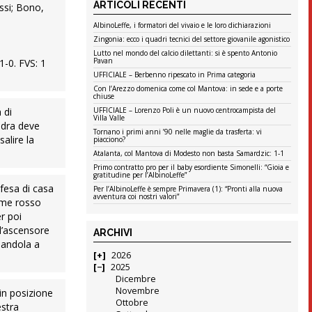
ARTICOLI RECENTI
assi; Bono,
AlbinoLeffe, i formatori del vivaio e le loro dichiarazioni
Zingonia: ecco i quadri tecnici del settore giovanile agonistico
Lutto nel mondo del calcio dilettanti: si è spento Antonio
Pavan
1-0. FVS: 1
UFFICIALE – Berbenno ripescato in Prima categoria
Con l’Arezzo domenica come col Mantova: in sede e a porte
chiuse
 di
UFFICIALE – Lorenzo Poli è un nuovo centrocampista del
Villa Valle
adra deve
Tornano i primi anni ’90 nelle maglie da trasferta: vi
salire la
piacciono?
Atalanta, col Mantova di Modesto non basta Samardzic: 1-1
Primo contratto pro per il baby esordiente Simonelli: “Gioia e
gratitudine per l’AlbinoLeffe”
ifesa di casa
Per l’AlbinoLeffe è sempre Primavera (1): “Pronti alla nuova
avventura coi nostri valori”
arme rosso
r poi
ll’ascensore
ARCHIVI
iandola a
2026
2025
Dicembre
Novembre
 in posizione
Ottobre
estra