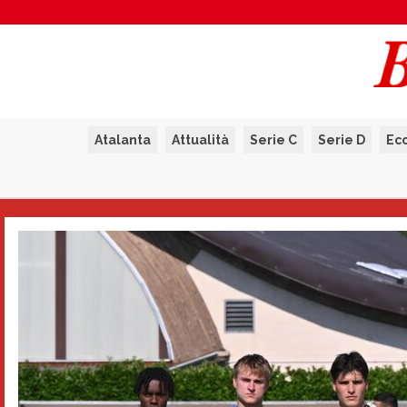
Atalanta
Attualità
Serie C
Serie D
Ec