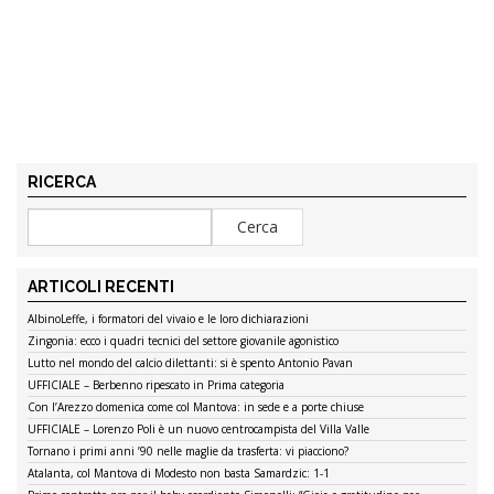
RICERCA
ARTICOLI RECENTI
AlbinoLeffe, i formatori del vivaio e le loro dichiarazioni
Zingonia: ecco i quadri tecnici del settore giovanile agonistico
Lutto nel mondo del calcio dilettanti: si è spento Antonio Pavan
UFFICIALE – Berbenno ripescato in Prima categoria
Con l’Arezzo domenica come col Mantova: in sede e a porte chiuse
UFFICIALE – Lorenzo Poli è un nuovo centrocampista del Villa Valle
Tornano i primi anni ’90 nelle maglie da trasferta: vi piacciono?
Atalanta, col Mantova di Modesto non basta Samardzic: 1-1