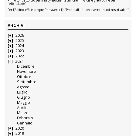
Primo contratto pro per il baby esordiente Simonelli: “Gioia e gratitudine per
l’AlbinoLeffe”
Per l’AlbinoLeffe è sempre Primavera (1): “Pronti alla nuova avventura coi nostri valori”
ARCHIVI
2026
2025
2024
2023
2022
2021
Dicembre
Novembre
Ottobre
Settembre
Agosto
Luglio
Giugno
Maggio
Aprile
Marzo
Febbraio
Gennaio
2020
2019