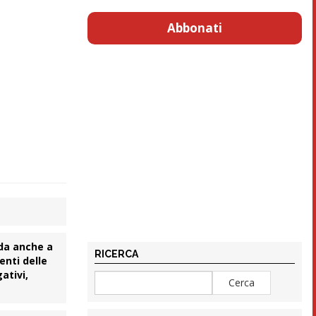
Abbonati
ada anche a
RICERCA
enti delle
ativi,