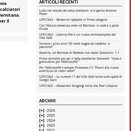
ARTICOLI RECENTI
anno
calciatori
Lutto nel mondo del calcio dilettanti: si è spento Antonio
Pavan
lernitana
.
UFFICIALE – Berbenno ripescato in Prima categoria
er il
Con l’Arezzo domenica come col Mantova: in sede e a porte
chiuse
UFFICIALE – Lorenzo Poli è un nuovo centrocampista del
Villa Valle
Tornano i primi anni ’90 nelle maglie da trasferta: vi
piacciono?
Atalanta, col Mantova di Modesto non basta Samardzic: 1-1
Primo contratto pro per il baby esordiente Simonelli: “Gioia e
gratitudine per l’AlbinoLeffe”
Per l’AlbinoLeffe è sempre Primavera (1): “Pronti alla nuova
avventura coi nostri valori”
UFFICIALE – La numero 11 del Villa Valle torna sulle spalle di
Giorgio Siani
UFFICIALE – Alessandro Sangiorgi torna alla Real Calepina
ARCHIVI
2026
2025
2024
2023
2022