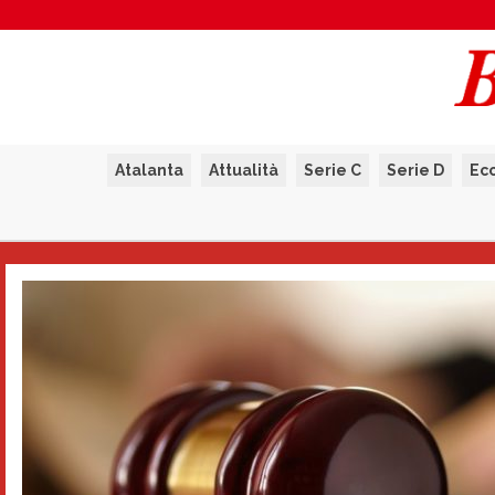
Atalanta
Attualità
Serie C
Serie D
Ec