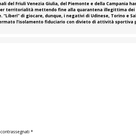
ali del Friuli Venezia Giulia, del Piemonte e della Campania h
per territorialità mettendo
fine alla quarantena
illegittima dei 
. “Liberi” di giocare, dunque, i negativi di
Udinese, Torino e Sa
mato l’isolamento fiduciario con divieto di attività sportiva p
o contrassegnati
*