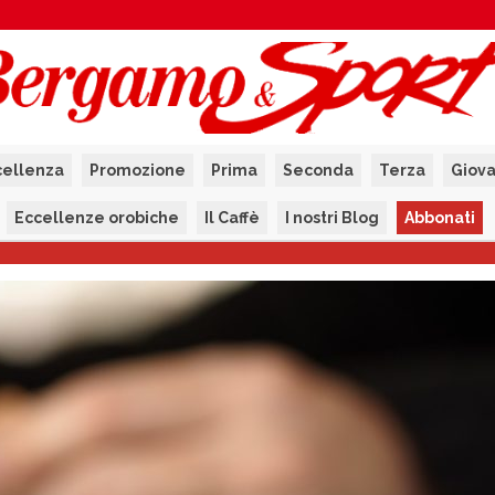
cellenza
Promozione
Prima
Seconda
Terza
Giova
Eccellenze orobiche
Il Caffè
I nostri Blog
Abbonati