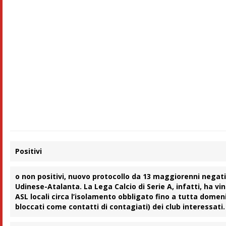
Positivi
o non positivi, nuovo
protocollo
da 13 maggiorenni negativ
Udinese-Atalanta
. La
Lega Calcio
di Serie A, infatti, ha vi
ASL
locali circa
l’isolamento
obbligato fino a tutta
domeni
bloccati come contatti di contagiati) dei club interessati.