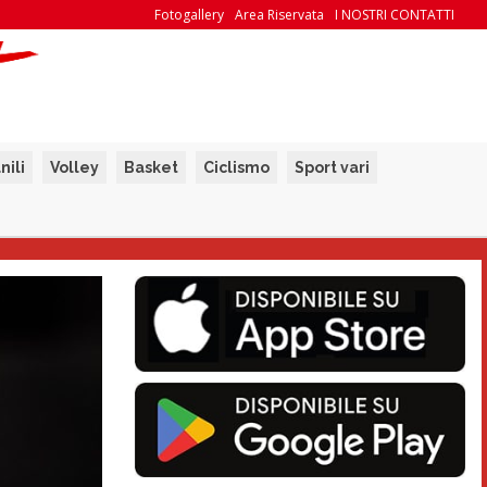
Fotogallery
Area Riservata
I NOSTRI CONTATTI
nili
Volley
Basket
Ciclismo
Sport vari