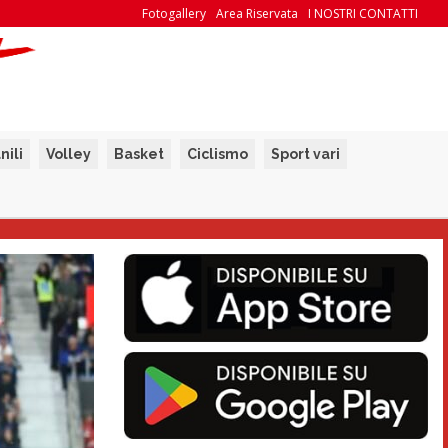
Fotogallery
Area Riservata
I NOSTRI CONTATTI
nili
Volley
Basket
Ciclismo
Sport vari