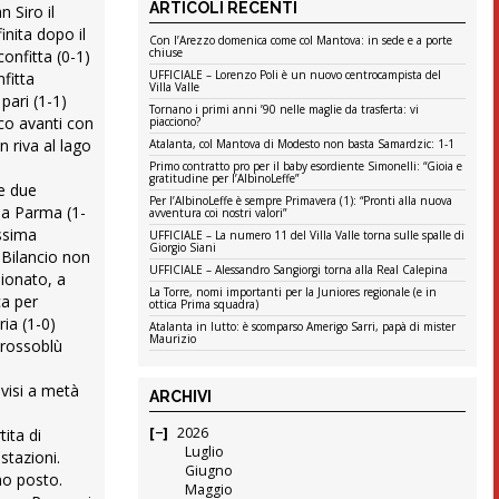
ARTICOLI RECENTI
n Siro il
inita dopo il
Con l’Arezzo domenica come col Mantova: in sede e a porte
chiuse
onfitta (0-1)
UFFICIALE – Lorenzo Poli è un nuovo centrocampista del
fitta
Villa Valle
pari (1-1)
Tornano i primi anni ’90 nelle maglie da trasferta: vi
ico avanti con
piacciono?
 riva al lago
Atalanta, col Mantova di Modesto non basta Samardzic: 1-1
Primo contratto pro per il baby esordiente Simonelli: “Gioia e
gratitudine per l’AlbinoLeffe”
 e due
Per l’AlbinoLeffe è sempre Primavera (1): “Pronti alla nuova
o a Parma (1-
avventura coi nostri valori”
essima
UFFICIALE – La numero 11 del Villa Valle torna sulle spalle di
Giorgio Siani
 Bilancio non
UFFICIALE – Alessandro Sangiorgi torna alla Real Calepina
pionato, a
La Torre, nomi importanti per la Juniores regionale (e in
ca per
ottica Prima squadra)
ria (1-0)
Atalanta in lutto: è scomparso Amerigo Sarri, papà di mister
Maurizio
 rossoblù
ivisi a metà
ARCHIVI
2026
tita di
Luglio
stazioni.
Giugno
mo posto.
Maggio