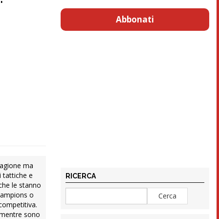
Abbonati
stagione ma
 tattiche e
RICERCA
 che le stanno
 Champions o
competitiva.
gi mentre sono