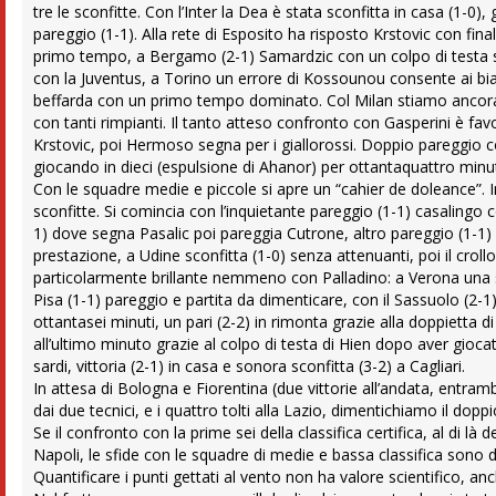
tre le sconfitte. Con l’Inter la Dea è stata sconfitta in casa (1-0),
pareggio (1-1). Alla rete di Esposito ha risposto Krstovic con final
primo tempo, a Bergamo (2-1) Samardzic con un colpo di testa sorpr
con la Juventus, a Torino un errore di Kossounou consente ai bi
beffarda con un primo tempo dominato. Col Milan stiamo ancora ra
con tanti rimpianti. Il tanto atteso confronto con Gasperini è favo
Krstovic, poi Hermoso segna per i giallorossi. Doppio pareggio 
giocando in dieci (espulsione di Ahanor) per ottantaquattro minut
Con le squadre medie e piccole si apre un “cahier de doleance”. Imp
sconfitte. Si comincia con l’inquietante pareggio (1-1) casalingo 
1) dove segna Pasalic poi pareggia Cutrone, altro pareggio (1-1)
prestazione, a Udine sconfitta (1-0) senza attenuanti, poi il crol
particolarmente brillante nemmeno con Palladino: a Verona una sc
Pisa (1-1) pareggio e partita da dimenticare, con il Sassuolo (2-1
ottantasei minuti, un pari (2-2) in rimonta grazie alla doppietta d
all’ultimo minuto grazie al colpo di testa di Hien dopo aver gioc
sardi, vittoria (2-1) in casa e sonora sconfitta (3-2) a Cagliari.
In attesa di Bologna e Fiorentina (due vittorie all’andata, entramb
dai due tecnici, e i quattro tolti alla Lazio, dimentichiamo il dopp
Se il confronto con la prime sei della classifica certifica, al di là de
Napoli, le sfide con le squadre di medie e bassa classifica sono de
Quantificare i punti gettati al vento non ha valore scientifico, 