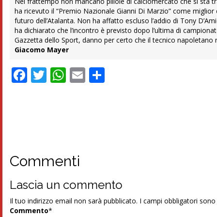
Nel frattempo non mancano pillole di calciomercato che si sta t
ha ricevuto il “Premio Nazionale Gianni Di Marzio” come miglior d
futuro dell’Atalanta. Non ha affatto escluso l’addio di Tony D’Ami
ha dichiarato che l’incontro è previsto dopo l’ultima di campiona
Gazzetta dello Sport, danno per certo che il tecnico napoletano
Giacomo Mayer
Facebook
Twitter
WhatsApp
Email
Condividi
Commenti
Lascia un commento
Il tuo indirizzo email non sarà pubblicato.
I campi obbligatori son
Commento
*