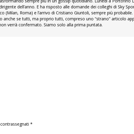
rasformando sempre più in un gossip quotidiano. Lunedi a Portofino 
irigente dell’anno. E ha risposto alle domande dei colleghi di Sky Spor
co (Milan, Roma) e l’arrivo di Cristiano Giuntoli, sempre più probabile.
to anche se tutti, ma proprio tutti, compreso uno “strano” articolo ap
 non verrà confermato. Siamo solo alla prima puntata.
o contrassegnati
*