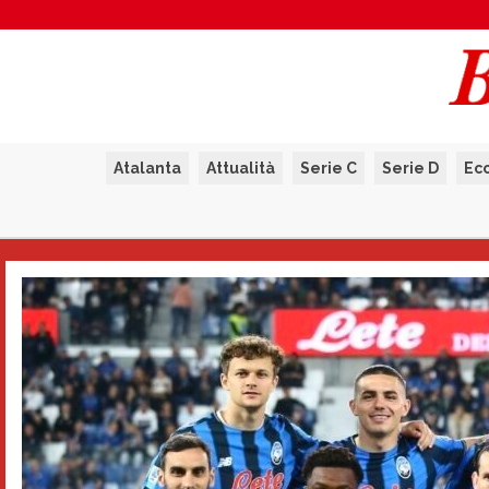
Atalanta
Attualità
Serie C
Serie D
Ec