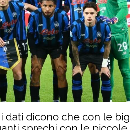
i dati dicono che con le big
uanti sprechi con le piccole