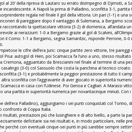
 gol al 20’ della ripresa di Lautaro su errato disimpegno di Djimsiti, a Sa
e incandescente. A Napoli la prima di Palladino, sconfitta 3-1, partita f
endente regala nel finale il gol della vittoria. Un pari (1-1) e una sc
anconeri di pareggiare dopo il vantaggio di Sulemana, a Bergamo scon
ccontando la spettacolare vittoria (3-2) di domenica, all’andata un 
revole ai nerazzurri: 1-0 a Bergamo grazie al gol di Scalvini, all’Olimp
con il Como: 1-1 a Bergamo, segna Samardzic, risponde Perrone, 0-0 in
i.
ietose le cifre dell’era Juric: cinque partite zero vittorie, tre pareggi
col Pisa: autogol di Hien, poi Scamacca fa l’uno a uno, stesso risultat
 a Cremona, agguantato da Brescianini nel finale al termine di una p
lo casalingo (3-0) col Sassuolo che costa la panchina al tecnico croato.
onfitta (3-1) e probabilmente la peggior prestazione di tutto il cam
) altra sconfitta con l’aggravante di aver giocato in superiorità numeri
i Scamacca in casa con l’Udinese. Poi Genoa e Cagliari. A Marassi vitto
ato una partita in superiorità numerica per novantacinque minuti. Con i
e dell’era Palladino), aggiungiamo i sei punti conquistati col Torino, d
io confronto di Coppa Italia.
i risultati, prestazioni più che lusinghiere e di alto livello, a parte la par
cisamente deficitarie sia nei risultati e, in modo particolare, nelle pre
anche perché con eventuali cinque-sei punti in più sarebbe sempre setti