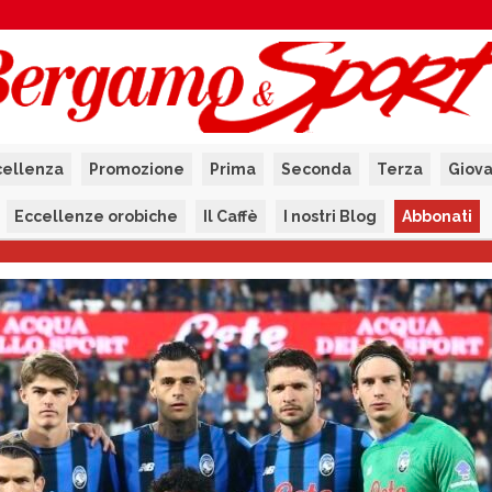
cellenza
Promozione
Prima
Seconda
Terza
Giova
Eccellenze orobiche
Il Caffè
I nostri Blog
Abbonati