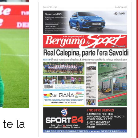
 te la
…