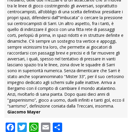
tra le linee di gioco costringendo gli avversari, soprattutto
centrocampisti, all’obbligo di una scelta definitiva: presidiare i
propri spazi, difendersi dall’“imbucata” o cercare la pressione
sui centrocampisti di Sarri. Un altro aspetto, fra i tanti, è
quello di indirizzare il gioco con una fitta rete di passaggi
corti, perlopiù di prima, in spazi ridotti e in strutture definite e
dinamiche. C’è sempre un sostegno tra vertice e appoggi,
sempre vicinissimi tra loro, che permette ai giocatori di
raccordarsi con passaggi brevi e precisi e di far muovere gli
avversari, i quali, spesso nel tentativo di pressare in vanti
lasciano spazio tra le linee, zona dove le squadre di Sarri
sono in superiorità numerica. Senza dimenticare che Sarri è
stato anche soprannominato “Mister 33”, per il suo certosino
impegno dedicato agli schemi sulle palle inattive. Arriva a
Bergamo con il compito di cambiare il mondo atalantino.
Anzi, rivoltarlo di sana pianta. Dopo quasi dieci anni di
“gasperinismo”, gioco a uomo, duelli infiniti e tanti gol, ecco il
“sarrismo”, definizione coniata dalla Treccani, insomma.
Giacomo Mayer
Facebook
Twitter
WhatsApp
Email
Condividi