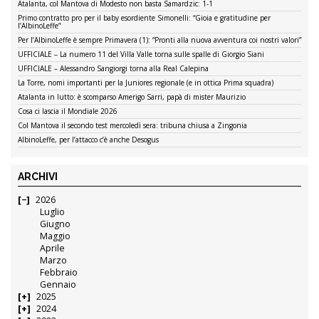
Atalanta, col Mantova di Modesto non basta Samardzic: 1-1
Primo contratto pro per il baby esordiente Simonelli: “Gioia e gratitudine per
l’AlbinoLeffe”
Per l’AlbinoLeffe è sempre Primavera (1): “Pronti alla nuova avventura coi nostri valori”
UFFICIALE – La numero 11 del Villa Valle torna sulle spalle di Giorgio Siani
UFFICIALE – Alessandro Sangiorgi torna alla Real Calepina
La Torre, nomi importanti per la Juniores regionale (e in ottica Prima squadra)
Atalanta in lutto: è scomparso Amerigo Sarri, papà di mister Maurizio
Cosa ci lascia il Mondiale 2026
Col Mantova il secondo test mercoledì sera: tribuna chiusa a Zingonia
AlbinoLeffe, per l’attacco c’è anche Desogus
ARCHIVI
2026
Luglio
Giugno
Maggio
Aprile
Marzo
Febbraio
Gennaio
2025
2024