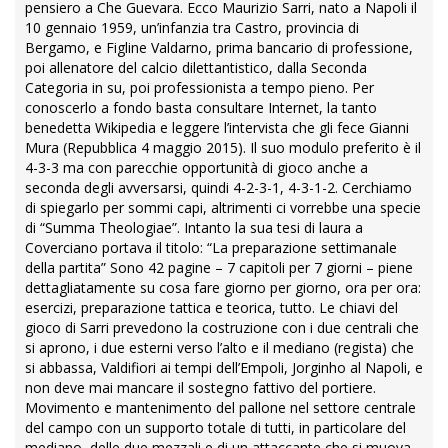
pensiero a Che Guevara. Ecco Maurizio Sarri, nato a Napoli il
10 gennaio 1959, un’infanzia tra Castro, provincia di
Bergamo, e Figline Valdarno, prima bancario di professione,
poi allenatore del calcio dilettantistico, dalla Seconda
Categoria in su, poi professionista a tempo pieno. Per
conoscerlo a fondo basta consultare Internet, la tanto
benedetta Wikipedia e leggere l’intervista che gli fece Gianni
Mura (Repubblica 4 maggio 2015). Il suo modulo preferito è il
4-3-3 ma con parecchie opportunità di gioco anche a
seconda degli avversarsi, quindi 4-2-3-1, 4-3-1-2. Cerchiamo
di spiegarlo per sommi capi, altrimenti ci vorrebbe una specie
di “Summa Theologiae”. Intanto la sua tesi di laura a
Coverciano portava il titolo: “La preparazione settimanale
della partita” Sono 42 pagine – 7 capitoli per 7 giorni – piene
dettagliatamente su cosa fare giorno per giorno, ora per ora:
esercizi, preparazione tattica e teorica, tutto. Le chiavi del
gioco di Sarri prevedono la costruzione con i due centrali che
si aprono, i due esterni verso l’alto e il mediano (regista) che
si abbassa, Valdifiori ai tempi dell’Empoli, Jorginho al Napoli, e
non deve mai mancare il sostegno fattivo del portiere.
Movimento e mantenimento del pallone nel settore centrale
del campo con un supporto totale di tutti, in particolare del
mediano, delle due mezzali e di un attaccante che si muova