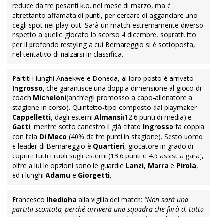
reduce da tre pesanti k.o. nel mese di marzo, ma è
altrettanto affamata di punti, per cercare di agganciare uno
degli spot nei play-out. Sarà un match estremamente diverso
rispetto a quello giocato lo scorso
4 dicembre
, soprattutto
per il profondo restyling a cui Bernareggio si è sottoposta,
nel tentativo di rialzarsi in classifica.
Partiti i lunghi Anaekwe e Doneda, al loro posto è arrivato
Ingrosso
, che garantisce una doppia dimensione al gioco di
coach
Micheloni
(anch’egli promosso a capo-allenatore a
stagione in corso). Quintetto-tipo composto dal playmaker
Cappelletti
, dagli esterni
Almansi
(12.6 punti di media) e
Gatti
, mentre sotto canestro il già citato
Ingrosso
fa coppia
con l’ala
Di Meco
(40% da tre punti in stagione). Sesto uomo
e leader di Bernareggio è
Quartieri
, giocatore in grado di
coprire tutti i ruoli sugli esterni (13.6 punti e 4.6 assist a gara),
oltre a lui le opzioni sono le guardie
Lanzi
,
Marra
e
Pirola
,
ed i lunghi
Adamu
e
Giorgetti
.
Francesco
Ihedioha
alla vigilia del match:
“Non sarà una
partita scontata, perché arriverà una squadra che farà di tutto