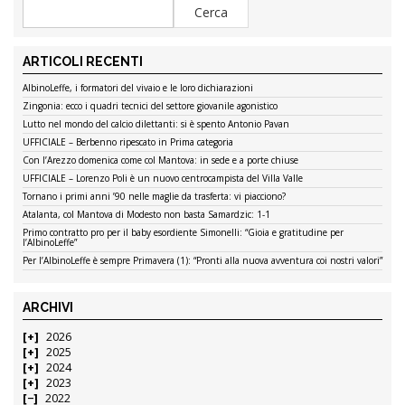
ARTICOLI RECENTI
AlbinoLeffe, i formatori del vivaio e le loro dichiarazioni
Zingonia: ecco i quadri tecnici del settore giovanile agonistico
Lutto nel mondo del calcio dilettanti: si è spento Antonio Pavan
UFFICIALE – Berbenno ripescato in Prima categoria
Con l’Arezzo domenica come col Mantova: in sede e a porte chiuse
UFFICIALE – Lorenzo Poli è un nuovo centrocampista del Villa Valle
Tornano i primi anni ’90 nelle maglie da trasferta: vi piacciono?
Atalanta, col Mantova di Modesto non basta Samardzic: 1-1
Primo contratto pro per il baby esordiente Simonelli: “Gioia e gratitudine per
l’AlbinoLeffe”
Per l’AlbinoLeffe è sempre Primavera (1): “Pronti alla nuova avventura coi nostri valori”
ARCHIVI
2026
2025
2024
2023
2022