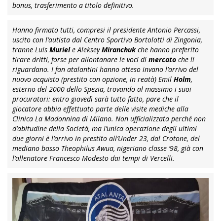
bonus, trasferimento a titolo definitivo.
Hanno firmato tutti, compresi il presidente Antonio Percassi,
uscito con l’autista dal Centro Sportivo Bortolotti di Zingonia,
tranne Luis
Muriel
e Aleksey
Miranchuk
che hanno preferito
tirare dritti, forse per allontanare le voci di
mercato
che li
riguardano. I fan atalantini hanno atteso invano l’arrivo del
nuovo acquisto (prestito con opzione, in reatà) Emil
Holm
,
esterno del 2000 dello Spezia, trovando al massimo i suoi
procuratori: entro giovedì sarà tutto fatto, pare che il
giocatore abbia effettuato parte delle visite mediche alla
Clinica La Madonnina di Milano. Non ufficializzata perché non
d’abitudine della Società, ma l’unica operazione degli ultimi
due giorni è l’arrivo in prestito all’Under 23, dal Crotone, del
mediano basso Theophilus Awua, nigeriano classe ’98, già con
l’allenatore Francesco Modesto dai tempi di Vercelli.