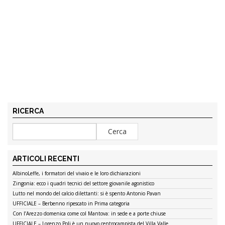
RICERCA
ARTICOLI RECENTI
AlbinoLeffe, i formatori del vivaio e le loro dichiarazioni
Zingonia: ecco i quadri tecnici del settore giovanile agonistico
Lutto nel mondo del calcio dilettanti: si è spento Antonio Pavan
UFFICIALE – Berbenno ripescato in Prima categoria
Con l’Arezzo domenica come col Mantova: in sede e a porte chiuse
UFFICIALE – Lorenzo Poli è un nuovo centrocampista del Villa Valle