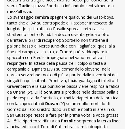
sfera:
Tadic
spiazza Sportiello infilandolo centralmente a
mezz’altezza.
Lo svantaggio sembra spegnere qualcuno dei Gasp-boys,
tanto che al 34′ su contropiede di Hateboer innescato da
lungi da Josip il trafelato Pasalic spreca il retro-assist
sbattendo contro Blind. La doccia diventa gelida a otto
dall’intervallo (1′ di recupero): Sportiello non trattiene il
pallone basso di Neres (uno-due con Tagliafico) quasi alla
fine del campo, a sinistra, e Traoré può raddoppiare in
spaccata con Freuler impegnato nel vano tentativo di
respingere. In attesa della pausa c’è il colpo di testa a
campanile di Djimsiti (39′) su corner dello sloveno, nella
ripresa servirebbe molto di più, a partire dalle invenzioni dei
singoli fin qui latitanti. Pronti via,
Ilicic
guadagna il falletto di
Gravenberch e la sua punizione bassa viene respinta a fatica
da Onana (5′). Di là
Schuurs
si produce nella discesa palla al
piede respinta da Sportiello, quindi la riapertura della pratica
con la capocciata di
Duvan
(9′) su ammollo morbido di
Gomez dal lato sinistro dopo un batti e ribatti in area in cui
San Giuseppe riesce a fare per la prima volta la voce grossa.
Al 15′ la ripartenza rifinita da
Pasalic
sorprenda la terza linea
ajacina ed ecco il Toro di Cali imbracciare la doppietta