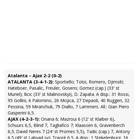
Atalanta – Ajax 2-2 (0-2)
ATALANTA (3-4-1-2):
Sportiello; Toloi, Romero, Djimsiti;
Hateboer, Pasalic, Freuler, Gosens; Gomez (cap.) (33′ st
Muriel); Ilicic (33′ st Malinovskyi), D. Zapata. A disp.: 31 Rossi,
95 Gollini, 6 Palomino, 26 Mojica, 27 Depaoli, 40 Ruggeri, 32
Pessina, 59 Miranchuk, 79 Diallo, 7 Lammers. All.: Gian Piero
Gasperini 6,5.
AJAX (4-2-3-1):
Onana 6; Mazroui 6 (12′ st Klaiber 6),
Schuurs 6,5, Blind 7, Tagliafico 7; Klaassen 6, Gravenberch
6,5; David Neres 7 (24′ st Promes 5,5), Tadic (cap.) 7, Antony
6,5 (49′ st Labyad sv); Traoré 6,5. A disp.: 1 Stekelenburg, 16