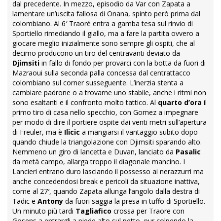
dal precedente. In mezzo, episodio da Var con Zapata a
lamentare un’uscita fallosa di Onana, spinto però prima dal
colombiano. Al 6′ Traoré entra a gamba tesa sul rinvio di
Sportiello rimediando il giallo, ma a fare la partita ovvero a
giocare meglio inizialmente sono sempre gli ospiti, che al
decimo producono un tiro del centravanti deviato da
Djimsiti
in fallo di fondo per provarci con la botta da fuori di
Mazraoui sulla seconda palla concessa dal centrattacco
colombiano sul corner susseguente. L’inerzia stenta a
cambiare padrone o a trovarne uno stabile, anche i ritmi non
sono esaltanti e il confronto molto tattico. Al
quarto
d’ora
il
primo tiro di casa nello specchio, con Gomez a impegnare
per modo di dire il portiere ospite dai venti metri sull’apertura
di Freuler, ma è
Ilicic
a mangiarsi il vantaggio subito dopo
quando chiude la triangolazione con Djimsiti sparando alto.
Nemmeno un giro di lancetta e Duvan, lanciato da
Pasalic
da metà campo, allarga troppo il diagonale mancino. I
Lancieri entrano duro lasciando il possesso ai nerazzurri ma
anche concedendosi break e pericoli da situazione inattiva,
come al 27′, quando Zapata allunga l’angolo dalla destra di
Tadic e
Antony
da fuori saggia la presa in tuffo di Sportiello.
Un minuto più tardi
Tagliafico
crossa per Traore con
Gosens a entrargli a piede alto sul petto, pur colpendo la