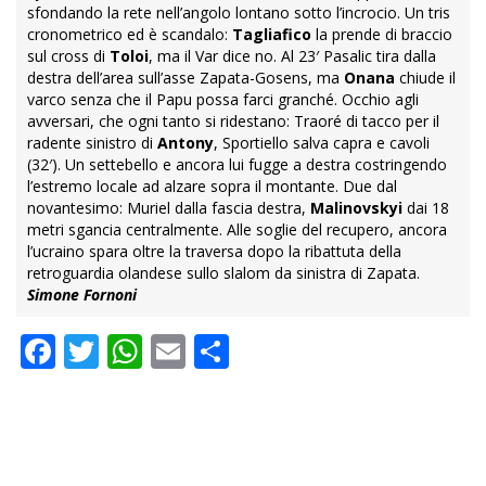
sfondando la rete nell’angolo lontano sotto l’incrocio. Un tris
cronometrico ed è scandalo:
Tagliafico
la prende di braccio
sul cross di
Toloi
, ma il Var dice no. Al 23′ Pasalic tira dalla
destra dell’area sull’asse Zapata-Gosens, ma
Onana
chiude il
varco senza che il Papu possa farci granché. Occhio agli
avversari, che ogni tanto si ridestano: Traoré di tacco per il
radente sinistro di
Antony
, Sportiello salva capra e cavoli
(32′). Un settebello e ancora lui fugge a destra costringendo
l’estremo locale ad alzare sopra il montante. Due dal
novantesimo: Muriel dalla fascia destra,
Malinovskyi
dai 18
metri sgancia centralmente. Alle soglie del recupero, ancora
l’ucraino spara oltre la traversa dopo la ribattuta della
retroguardia olandese sullo slalom da sinistra di Zapata.
Simone Fornoni
Facebook
Twitter
WhatsApp
Email
Condividi