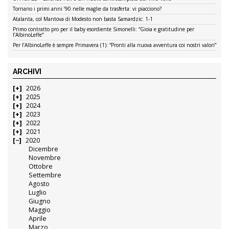
Tornano i primi anni ’90 nelle maglie da trasferta: vi piacciono?
Atalanta, col Mantova di Modesto non basta Samardzic: 1-1
Primo contratto pro per il baby esordiente Simonelli: “Gioia e gratitudine per
l’AlbinoLeffe”
Per l’AlbinoLeffe è sempre Primavera (1): “Pronti alla nuova avventura coi nostri valori”
ARCHIVI
2026
2025
2024
2023
2022
2021
2020
Dicembre
Novembre
Ottobre
Settembre
Agosto
Luglio
Giugno
Maggio
Aprile
Marzo