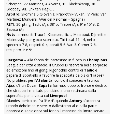
Scherpen, 22 Martinez, 4 Alvarez, 18 Ekkelenkamp, 30
Brobbey. All.: Erik ten Hag 6,5.
Arbitro:
Skomina 5 (Slovenia; Praprotnik-Vukan, IV Perič; Var
Martínez Munuera, AVar del Palomar – Spagna).
RETI:
30′ pt rig. Tadic (AJ), 38′ pt Traoré (AJ), 9′ e 15′ st D.
Zapata (A).
Note:
ammoniti Traoré, Klaassen, Ilicic, Mazraoui, Djimsiti e
Malinovskyi per gioco scorretto. Tiri totali 11-14, nello
specchio 7-8, respinti 0-4, parati 5-6. Var: 3. Corner 7-6,
recupero 1′ e 5′.
Bergamo
– Alla faccia del battesimo in fuoco in
Champions
League per città e stadio. Il Gruppo
D
riserverà belle sorprese
ed emozioni fino al gong. Rigoricchio contro di
Tadic
e
papera di Sportiello a favorire la spaccata da bis di
Traoré
?
No problem: per
l’Atalanta
, contro il coriaceo e tecnico
Ajax
, c’è un Duvan
Zapata
formato doppio, fronte e destro,
che strappa il meritato punticino a una settimana dalla
supersfida per la vetta col
Liverpool
.
Olandesi pericolosi fra 3′ e 4′, quando
Antony
s’accentra
tirando debolmente servito dall’esterno alto dalla parte
opposta e Tadic cicca sul fondo il mancino dal limite servito